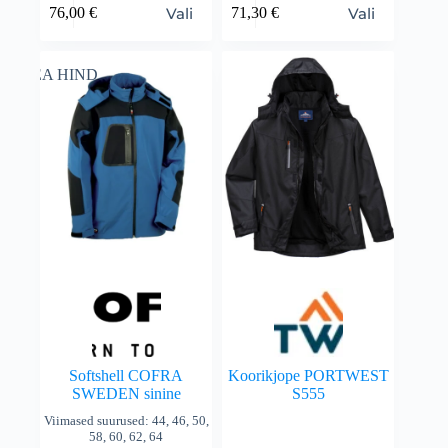
Vali
Vali
76,00
€
71,30
€
HEA HIND
Softshell COFRA
Koorikjope PORTWEST
SWEDEN sinine
S555
Viimased suurused: 44, 46, 50,
58, 60, 62, 64