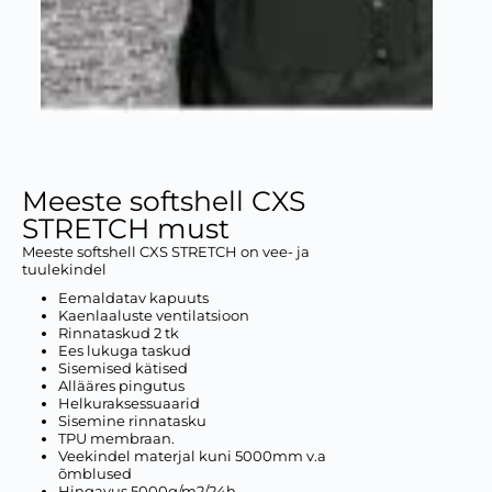
Meeste softshell CXS
STRETCH must
Meeste softshell CXS STRETCH on vee- ja
tuulekindel
Eemaldatav kapuuts
Kaenlaaluste ventilatsioon
Rinnataskud 2 tk
Ees lukuga taskud
Sisemised kätised
Allääres pingutus
Helkuraksessuaarid
Sisemine rinnatasku
TPU membraan.
Veekindel materjal kuni 5000mm v.a
õmblused
Hingavus 5000g/m2/24h