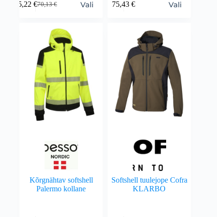
Vali
Vali
45,22
€
75,43
€
70,13
€
Kõrgnähtav softshell
Softshell tuulejope Cofra
Palermo kollane
KLARBO