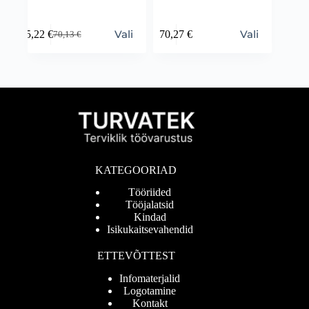
Vali
Vali
45,22
€
70,27
€
70,13
€
KATEGOORIAD
Tööriided
Tööjalatsid
Kindad
Isikukaitsevahendid
ETTEVÕTTEST
Infomaterjalid
Logotamine
Kontakt