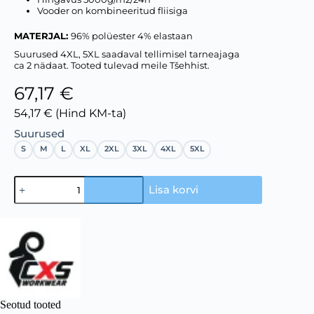
Vooder on kombineeritud fliisiga
MATERJAL:
96% polüester 4% elastaan
Suurused 4XL, 5XL saadaval tellimisel tarneajaga
ca 2 nädaat. Tooted tulevad meile Tšehhist.
67,17 €
54,17 € (Hind KM-ta)
Suurused
S
M
L
XL
2XL
3XL
4XL
5XL
Lisa korvi
Seotud tooted