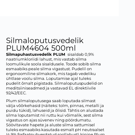
Silmaloputusvedelik
PLUM4604 500ml
Silmapuhastusvedelik PLUM
sisaldab 0,9%
naatriumkloriidi lahust, mis vastab silma
loomulikule soola sisaldusele. Toode sobib silma
esmaabiks peale silma vigastust. Pudelil on
ergonoomiline silmakork, mis tagab vedeliku
ühtlase voolu silma. Loputamise ajal tuleks
pudelit õrnalt pigistada. Silmaloputuspudelid on
meditsiiniseadmed ja vastavad EL direktiivile
92/42/EEC.
Plum silmaloputusega saab loputada silmast
välja võõrkehasid (näiteks: tolm, pinnas, metalli ja
puidu tükid), lahuseid ja õlisid. Tähtis on alustada
silma loputamist nii ruttu kui võimalik, sest silma
vigastus on ajas süvenev ning pöördumatu.
Söövitavate hapete ja aluste silma sattumisel
tuleks esmaabiks kasutada esmalt pH neutraalset
(4,9% fosfaatpuhverdatud soollahust) (sinine Plum