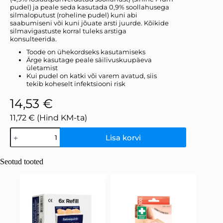
pudel) ja peale seda kasutada 0,9% soollahusega
silmaloputust (roheline pudel) kuni abi
saabumiseni või kuni jõuate arsti juurde. Kõikide
silmavigastuste korral tuleks arstiga
konsulteerida.
Toode on ühekordseks kasutamiseks
Ärge kasutage peale säilivuskuupäeva
ületamist
Kui pudel on katki või varem avatud, siis
tekib koheselt infektsiooni risk
14,53 €
11,72 € (Hind KM-ta)
Lisa korvi
Seotud tooted