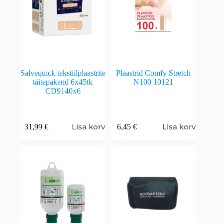
Salvequick tekstiilplaastrite
Plaastrid Comfy Stretch
täitepakend 6x45tk
N100 10121
CD9140x6
Lisa korvi
Lisa korvi
31,99
€
6,45
€