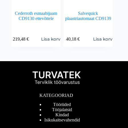
Cederroth esmaabijaam
Salvequick
CD9130 ettevõttele
plaastriautomaat CD9139
Lisa korvi
Lisa korvi
219,48
€
40,18
€
KATEGOORIAD
Tööriided
Tööjalatsid
Kindad
Isikukaitsevahendid