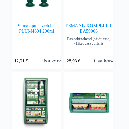
Silmaloputusvedelik
ESMAABIKOMPLEKT
PLUM4604 200ml
EA59006
Esmaabipakend (sõiduauto,
väikebuss) vutlaris
Lisa korvi
Lisa korvi
12,91
€
28,93
€