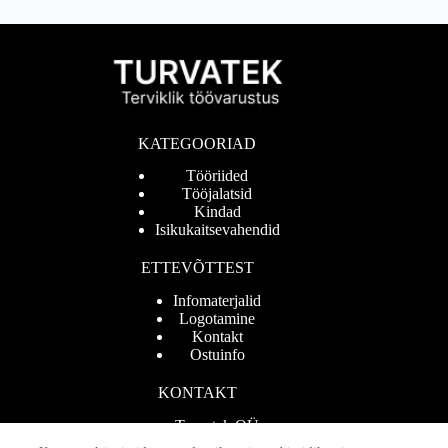
KATEGOORIAD
Tööriided
Tööjalatsid
Kindad
Isikukaitsevahendid
ETTEVÕTTEST
Infomaterjalid
Logotamine
Kontakt
Ostuinfo
KONTAKT
Turvatek OÜ
Reg.nr 11007927