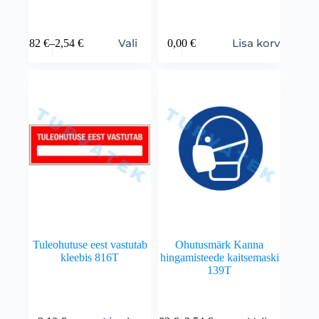
Vali
Lisa korvi
0,82
€
–
2,54
€
0,00
€
Tuleohutuse eest vastutab
Ohutusmärk Kanna
kleebis 816T
hingamisteede kaitsemaski
139T