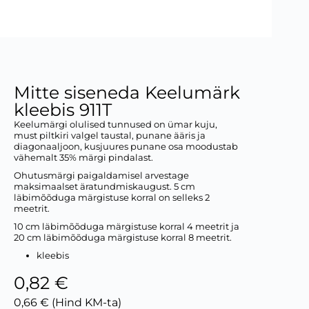
Mitte siseneda Keelumärk
kleebis 911T
Keelumärgi olulised tunnused on ümar kuju,
must piltkiri valgel taustal, punane ääris ja
diagonaaljoon, kusjuures punane osa moodustab
vähemalt 35% märgi pindalast.
Ohutusmärgi paigaldamisel arvestage
maksimaalset äratundmiskaugust. 5 cm
läbimõõduga märgistuse korral on selleks 2
meetrit.
10 cm läbimõõduga märgistuse korral 4 meetrit ja
20 cm läbimõõduga märgistuse korral 8 meetrit.
kleebis
0,82 €
0,66 € (Hind KM-ta)