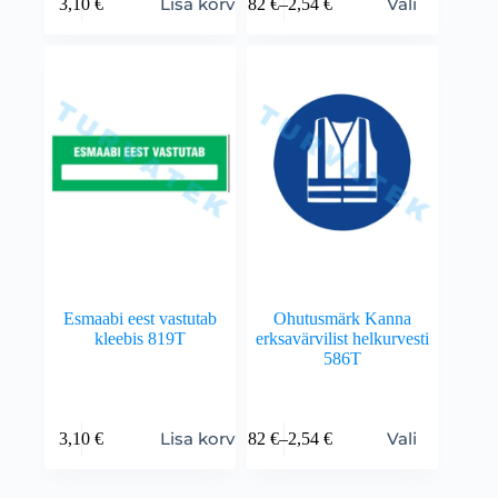
Lisa korvi
Vali
3,10
€
0,82
€
–
2,54
€
Esmaabi eest vastutab
Ohutusmärk Kanna
kleebis 819T
erksavärvilist helkurvesti
586T
Lisa korvi
Vali
3,10
€
0,82
€
–
2,54
€