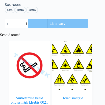
Suurused
5cm
10cm
20cm
Lisa korvi
Seotud tooted
Suitsetamise keeld
Hoiatusmärgid
ohutusmärk kleebis 002T