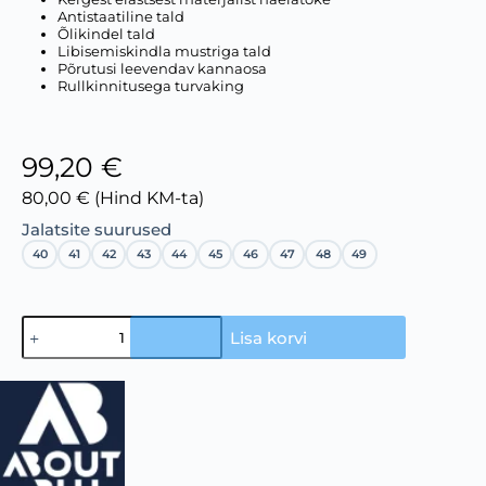
Antistaatiline tald
Õlikindel tald
Libisemiskindla mustriga tald
Põrutusi leevendav kannaosa
Rullkinnitusega turvaking
99,20 €
80,00 € (Hind KM-ta)
Jalatsite suurused
40
41
42
43
44
45
46
47
48
49
Lisa korvi