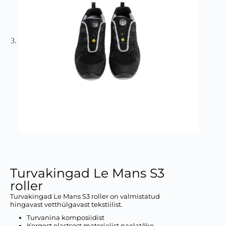
Turvakingad Le Mans S3
roller
Turvakingad Le Mans S3 roller on valmistatud
hingavast vetthülgavast tekstiilist.
Turvanina komposiidist
Kergest elastsest materjalist naelatõke