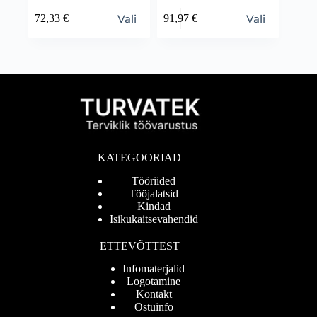
Vali
Vali
72,33
€
91,97
€
KATEGOORIAD
Tööriided
Tööjalatsid
Kindad
Isikukaitsevahendid
ETTEVÕTTEST
Infomaterjalid
Logotamine
Kontakt
Ostuinfo