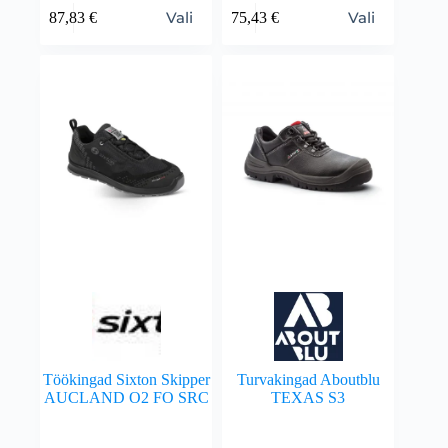
Vali
Vali
87,83
€
75,43
€
Töökingad Sixton Skipper
Turvakingad Aboutblu
AUCLAND O2 FO SRC
TEXAS S3