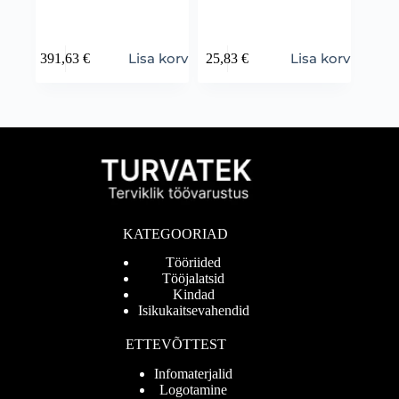
Lisa korvi
Lisa korvi
391,63
€
25,83
€
KATEGOORIAD
Tööriided
Tööjalatsid
Kindad
Isikukaitsevahendid
ETTEVÕTTEST
Infomaterjalid
Logotamine