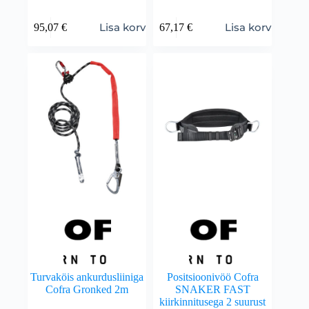
Lisa korvi
Lisa korvi
95,07
€
67,17
€
Turvaköis ankurdusliiniga
Positsioonivöö Cofra
Cofra Gronked 2m
SNAKER FAST
kiirkinnitusega 2 suurust