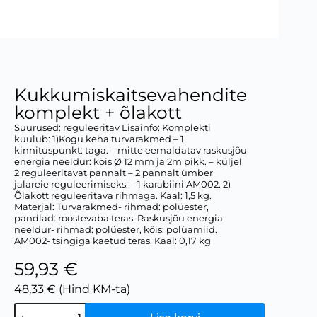
Kukkumiskaitsevahendite
komplekt + õlakott
Suurused: reguleeritav Lisainfo: Komplekti
kuulub: 1)Kogu keha turvarakmed – 1
kinnituspunkt: taga. – mitte eemaldatav raskusjõu
energia neeldur: köis Ø 12 mm ja 2m pikk. – küljel
2 reguleeritavat pannalt – 2 pannalt ümber
jalareie reguleerimiseks. – 1 karabiini AM002. 2)
Õlakott reguleeritava rihmaga. Kaal: 1,5 kg.
Materjal: Turvarakmed- rihmad: polüester,
pandlad: roostevaba teras. Raskusjõu energia
neeldur- rihmad: polüester, köis: polüamiid.
AM002- tsingiga kaetud teras. Kaal: 0,17 kg
59,93 €
48,33 € (Hind KM-ta)