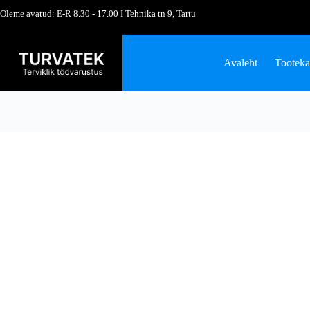
Oleme avatud: E-R 8.30 - 17.00 I Tehnika tn 9, Tartu
Avaleht
Tooteka