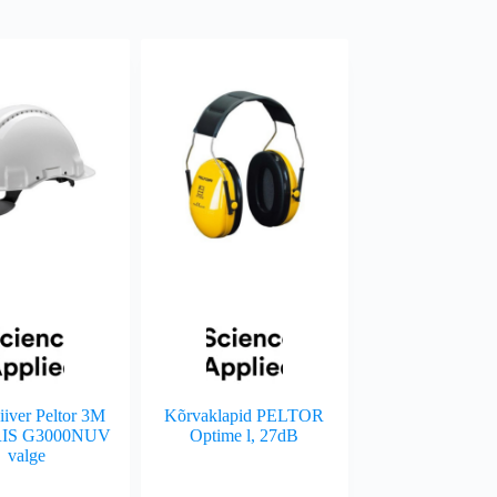
iiver Peltor 3M
Kõrvaklapid PELTOR
IS G3000NUV
Optime l, 27dB
valge