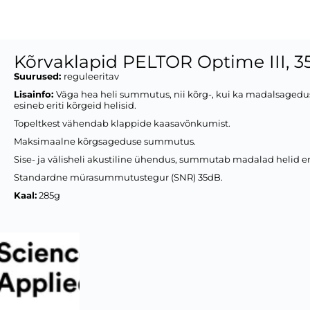
Kõrvaklapid PELTOR Optime III, 
Suurused:
reguleeritav
Lisainfo:
Väga hea heli summutus, nii kõrg-, kui ka madalsagedu
esineb eriti kõrgeid helisid.
Topeltkest vähendab klappide kaasavõnkumist.
Maksimaalne kõrgsageduse summutus.
Sise- ja välisheli akustiline ühendus, summutab madalad helid eri
Standardne mürasummutustegur (SNR) 35dB.
Kaal:
285g