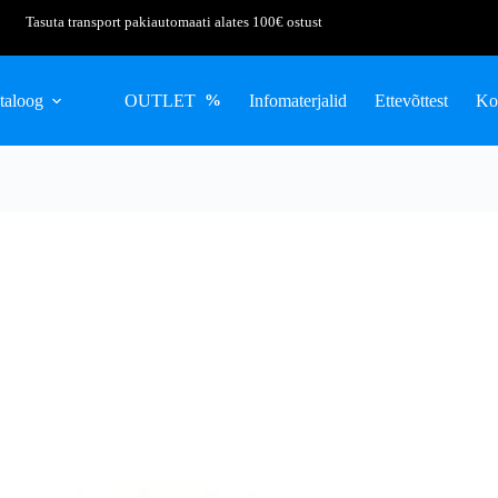
Tasuta transport pakiautomaati alates 100€ ostust
taloog
OUTLET
Infomaterjalid
Ettevõttest
Ko
%