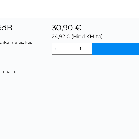
35dB
30,90 €
24,92 € (Hind KM-ta)
sliku müras, kus
ti hästi.