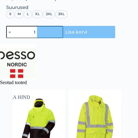
Suurused
S
M
L
XL
2XL
3XL
Lisa korvi
Seotud tooted
HEA HIND