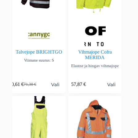
Talvejope BRIGHTGO
Vihmajope Cofra
MERIDA
Viimane suurus: S
Elastne ja hingav vihmajope
Vali
Vali
60,61
€
57,87
€
71,30
€