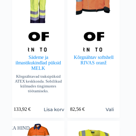
Sädeme ja
Kõrgnähtav softshell
ilmastikukindlad püksid
RIVAS oranž
MELK
Kõrgnähtavad traksipüksid
ATEX keskkonda. Sobilikud
külmades tingimustes
töötamiseks.
Lisa korvi
Vali
133,92
€
82,56
€
HEA HIND