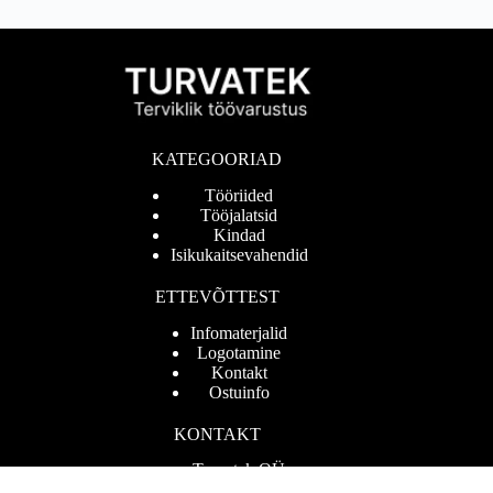
KATEGOORIAD
Tööriided
Tööjalatsid
Kindad
Isikukaitsevahendid
ETTEVÕTTEST
Infomaterjalid
Logotamine
Kontakt
Ostuinfo
KONTAKT
Turvatek OÜ
Reg.nr 11007927