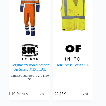
Kõrgnähtav kombinesoon
Helkurvest Cofra SEKI
Sir Safety MISTRAL
Viimased suurused: 52, 54, 56,
58
Vali
Vali
31,10
€
29,97
€
44,43
€