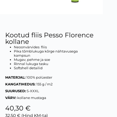
Kootud fliis Pesso Florence
kollane
Neoonvärvides fliis
Pika tõmblukuga kõrge nähtavusega
kampsun
Mugav, pehme ja soe
Rinnal lukuga tasku
Softshell detailid
MATERJAL:
100% polüester
KANGATIHEDUS:
155 g / m2
SUURUSED:
S-XXXL
VÄRV:
kollane mustaga
40,30 €
32,50 € (Hind KM-ta)