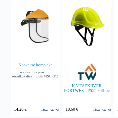
Näokaitse komplekt
reguleeritav peavõru,
otsmikukaitse + visiir VISORPC
KAITSEKIIVER
PORTWEST PS55 kollane
Lisa korvi
Lisa korvi
14,26
€
18,60
€