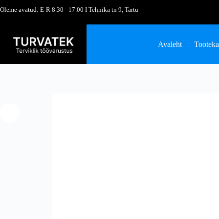
Oleme avatud: E-R 8.30 - 17.00 I Tehnika tn 9, Tartu
Avaleht
Tooteka