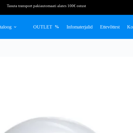
Tasuta transport pakiautomaati alates 100€ ostust
taloog
OUTLET
Infomaterjalid
Ettevõttest
Ko
%