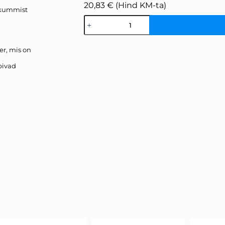
20,83 € (Hind KM-ta)
s kummist
er, mis on
obivad