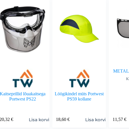
METAL
K
Kaitseprillid lõuakaitsega
Löögikindel müts Portwest
Portwest PS22
PS59 kollane
Lisa korvi
Lisa korvi
20,32
€
18,60
€
11,57
€