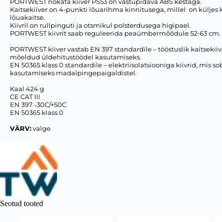
PORTWEST nokata kiiver PS53 on vastupidava ABS kestaga.
Kaitsekiiver on 4-punkti lõuarihma kinnitusega, millel on külje
lõuakaitse.
Kiivril on rullpinguti ja otsmikul polsterdusega higipael.
PORTWEST kiivrit saab reguleerida peaümbermõõdule 52-63 cm.
PORTWEST kiiver vastab EN 397 standardile – tööstuslik kaitsekiiv
mõeldud üldehitustöödel kasutamiseks.
EN 50365 klass 0 standardile – elektriisolatsiooniga kiivrid, mis s
kasutamiseks madalpingepaigaldistel.
Kaal 424 g
CE CAT III
EN 397 -30C/+50C
EN 50365 klass 0
VÄRV:
valge
Seotud tooted