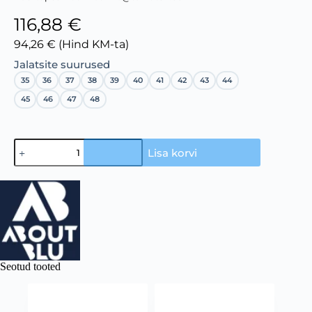
116,88 €
94,26 € (Hind KM-ta)
Jalatsite suurused
35
36
37
38
39
40
41
42
43
44
45
46
47
48
Lisa korvi
Seotud tooted