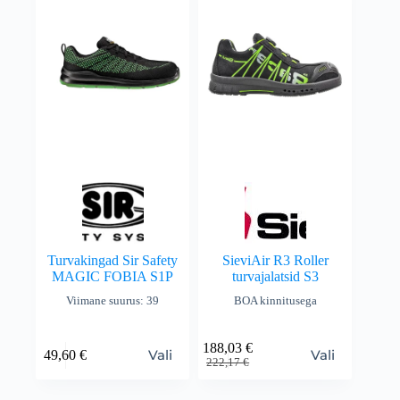
Turvakingad Sir Safety
SieviAir R3 Roller
MAGIC FOBIA S1P
turvajalatsid S3
Viimane suurus: 39
BOA kinnitusega
188,03
€
Vali
Vali
49,60
€
222,17
€