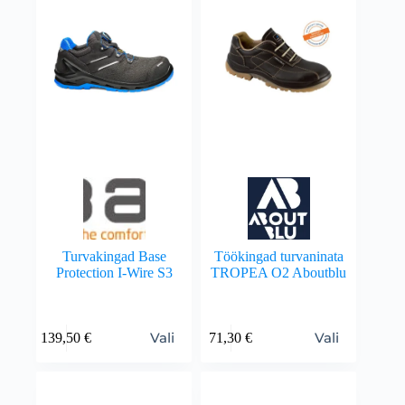
Turvakingad Base
Töökingad turvaninata
Protection I-Wire S3
TROPEA O2 Aboutblu
Vali
Vali
139,50
€
71,30
€