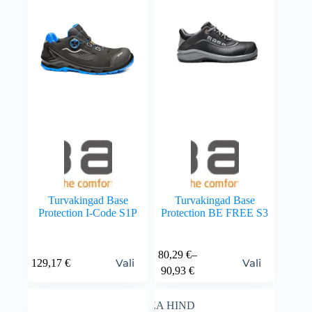
Turvakingad Base
Turvakingad Base
Protection I-Code S1P
Protection BE FREE S3
80,29
€
–
Vali
Vali
129,17
€
90,93
€
HEA HIND