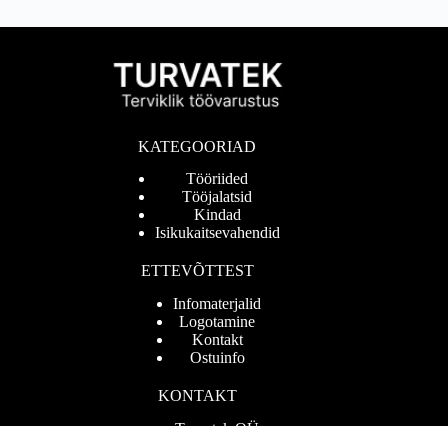
KATEGOORIAD
Tööriided
Tööjalatsid
Kindad
Isikukaitsevahendid
ETTEVÕTTEST
Infomaterjalid
Logotamine
Kontakt
Ostuinfo
KONTAKT
Turvatek OÜ
Reg.nr 11007927