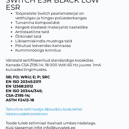
ESR
Tööjalatsite Switch pealismaterjal on
vetthülgav ja hingav polüesterkangas
Turvanina komposiidist
Kergest elastsest materjalist naelatõke
Antistaatiline tald
Õlikindel tald
Libisemiskindla mustriga tald
Põrutusi leevendav kannaosa
Kumminööriga kinnitus
Välistald sertifitseeritud standardiga kooskõlas
Kanada CSA Z195-14: 18 000 Volti 60 Hz juures 1mA
kuivades tingimustes.
SB; FO; WRU; E; P; SRC
EN ISO 20345:2011
EN 12568:2012
EN ISO 20344/345;
CSA-Z195-14;
ASTM F2413-18
Tehniline leht tootja Aboutblu kodulehel
Vastavusdeklaratsioon
Toode tuleb tellimisel Itaaliast umbes nädalaga.
Küsi täpsemat infot info@turvatek.ee