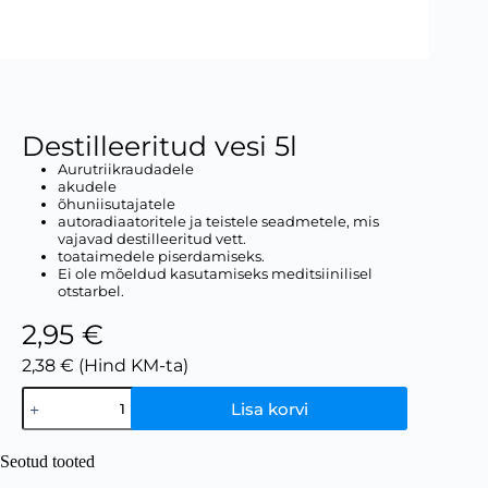
Destilleeritud vesi 5l
Aurutriikraudadele
akudele
õhuniisutajatele
autoradiaatoritele ja teistele seadmetele, mis
vajavad destilleeritud vett.
toataimedele piserdamiseks.
Ei ole mõeldud kasutamiseks meditsiinilisel
otstarbel.
2,95 €
2,38 € (Hind KM-ta)
Lisa korvi
Seotud tooted