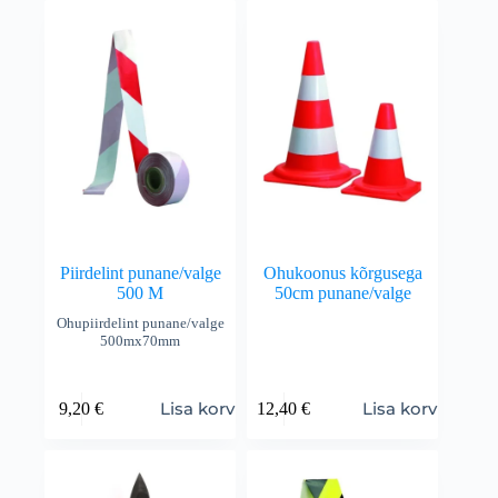
Piirdelint punane/valge
Ohukoonus kõrgusega
500 M
50cm punane/valge
Ohupiirdelint punane/valge
500mx70mm
Lisa korvi
Lisa korvi
9,20
€
12,40
€